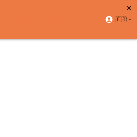
🇫🇷
Centre d'aide
Support