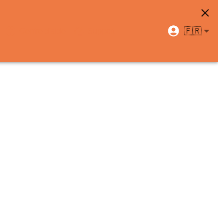
🇫🇷
Centre d'aide
Support