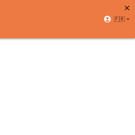
🇫🇷
Centre d'aide
Support