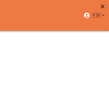
🇫🇷
Centre d'aide
Support